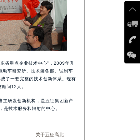
在
7*2
客服
1986
山东省重点企业技术中心”，2009年升
电动车研究所、技术装备部、试制车
形成了一套完整的技术创新体系。现有
技顾问12人。
自主研发创新机构，是五征集团新产
，是技术服务和辐射的中心。
关于五征高北