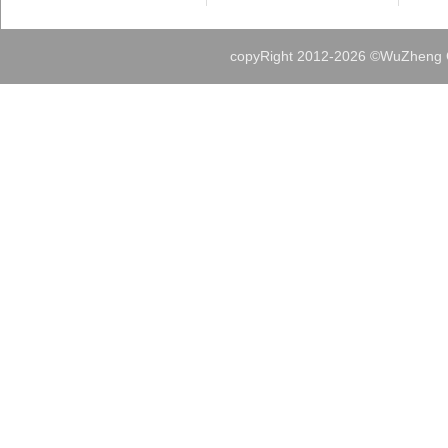
copyRight 2012-
2026 ©WuZheng Gr