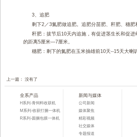
3、追肥
剩下2／3氮肥做追肥。追肥分苗肥、秆肥、穗
秆肥：拔节后10天内追施，有促进茎生长和促进
的距离5厘米—7厘米。
穗肥：剩下的氮肥在玉米抽雄前10天--15天
上一篇： 没有了
全系产品
新闻与媒体
H系列-青饲料收获机
公司新闻
M系列-收获打捆一体机
媒体聚焦
R系列-圆捆包膜一体机
精彩视频
社交媒体
专题报道