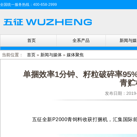
全国统一服务热线：400-658-2999
首页
全系产品
新闻与媒
当前位置：
首页
»
新闻与媒体
»
媒体聚焦
单捆效率1分钟、籽粒破碎率95
青贮
发布日期：201
五征全新P2000青饲料收获打捆机，汇集国际