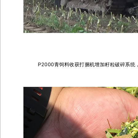
P2000青饲料收获打捆机增加籽粒破碎系